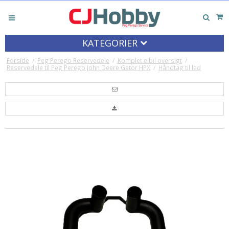
KATEGORIER
Forside
/
Peg Perego Reservedele
/
Komplet elbil oversigt
/
Reservedele til Peg Perego John Deere Gator HPX
/
Håndtag til lad