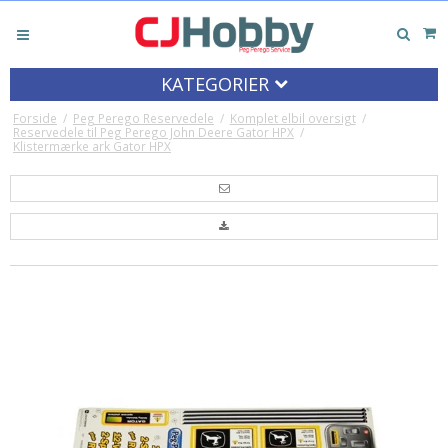
KATEGORIER
Forside
/
Peg Perego Reservedele
/
Komplet elbil oversigt
/
Reservedele til Peg Perego John Deere Gator HPX
/
Klistermærke ark Gator HPX