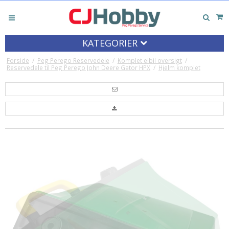
KATEGORIER
Forside
/
Peg Perego Reservedele
/
Komplet elbil oversigt
/
Reservedele til Peg Perego John Deere Gator HPX
/
Hjelm komplet