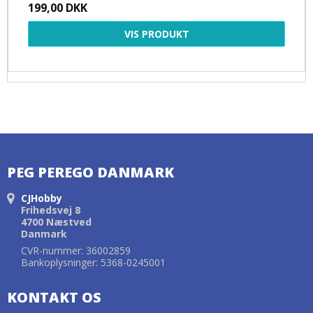
199,00 DKK
VIS PRODUKT
PEG PEREGO DANMARK
CJHobby
Frihedsvej 8
4700 Næstved
Danmark
CVR-nummer: 36002859
Bankoplysninger: 5368-0245001
KONTAKT OS