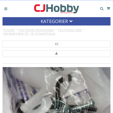
KATEGORIER
Forside
/
Peg Perego Reservedele
/
Peg Perego dele
/
Hardware Bag 01- J.D. Ground Force