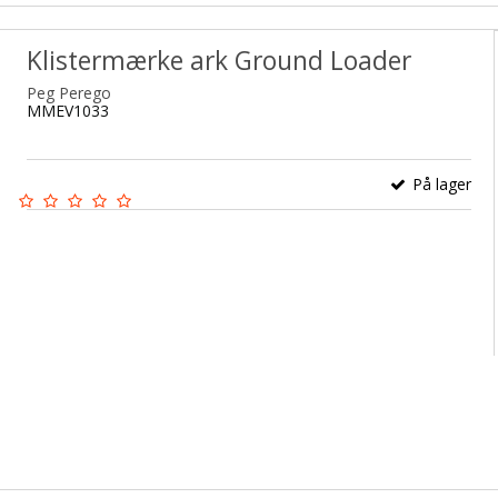
Klistermærke ark Ground Loader
Peg Perego
MMEV1033
På lager