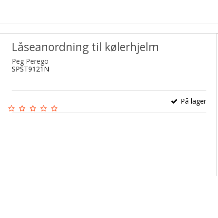
Låseanordning til kølerhjelm
Peg Perego
SPST9121N
På lager