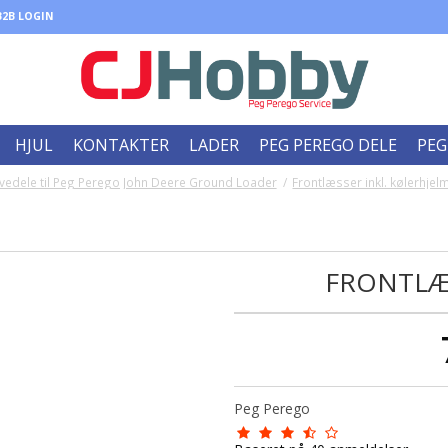
B2B LOGIN
HJUL
KONTAKTER
LADER
PEG PEREGO DELE
PEG
vedele til Peg Perego John Deere Ground Loader
/
Frontlæsser inkl. kølerhjel
FRONTLÆS
Peg Perego