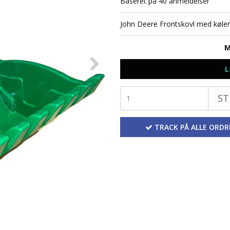
Baseret på
40
anmeldelser
John Deere Frontskovl med køle
M
L
ST
TRACK PÅ ALLE ORDR