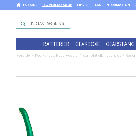
FORSIDE
PEG PEREGO SHOP
TIPS & TRICKS
INFORMATION
BATTERIER
GEARBOXE
GEARSTANG
Forside
/
Peg Perego Reservedele
/
Komplet elbil oversigt
/
Reser