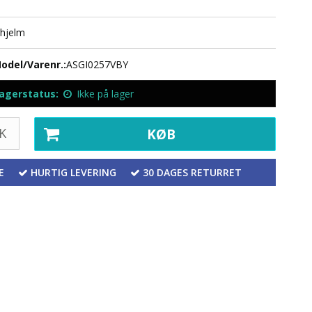
rhjelm
odel/Varenr.:
ASGI0257VBY
agerstatus:
Ikke på lager
K
KØB
E
HURTIG LEVERING
30 DAGES RETURRET