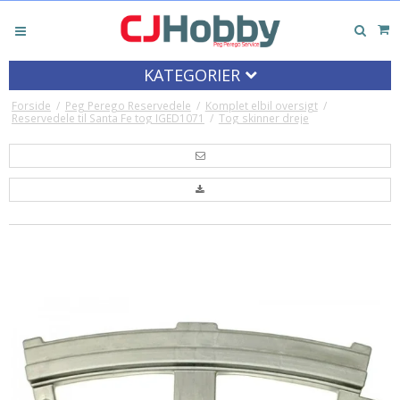
KATEGORIER
Forside
/
Peg Perego Reservedele
/
Komplet elbil oversigt
/
Reservedele til Santa Fe tog IGED1071
/
Tog skinner dreje