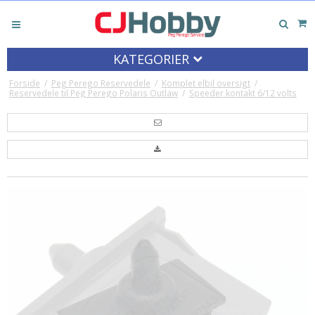
KATEGORIER
Forside
/
Peg Perego Reservedele
/
Komplet elbil oversigt
/
Reservedele til Peg Perego Polaris Outlaw
/
Speeder kontakt 6/12 volts