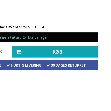
odel/Varenr.:
SPST8133GL
agerstatus:
Ikke på lager
K
KØB
E
HURTIG LEVERING
30 DAGES RETURRET