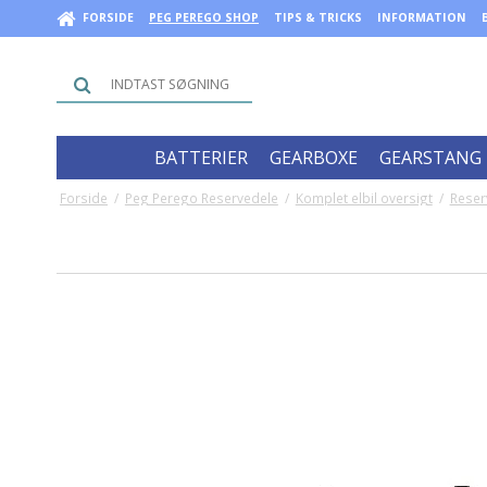
FORSIDE
PEG PEREGO SHOP
TIPS & TRICKS
INFORMATION
BATTERIER
GEARBOXE
GEARSTANG
Forside
/
Peg Perego Reservedele
/
Komplet elbil oversigt
/
Reser