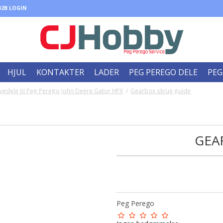
B2B LOGIN
HJUL
KONTAKTER
LADER
PEG PEREGO DELE
PEG
vedele til Peg Perego John Deere Gator HPX
/
Gearbox skrue guide
GEA
Peg Perego