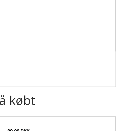
å købt
99,00 DKK