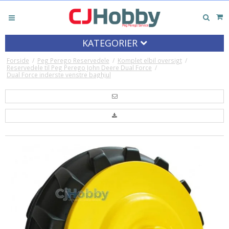
KATEGORIER
Forside
/
Peg Perego Reservedele
/
Komplet elbil oversigt
/
Reservedele til Peg Perego John Deere Dual Force
/
Dual Force inderste venstre baghjul