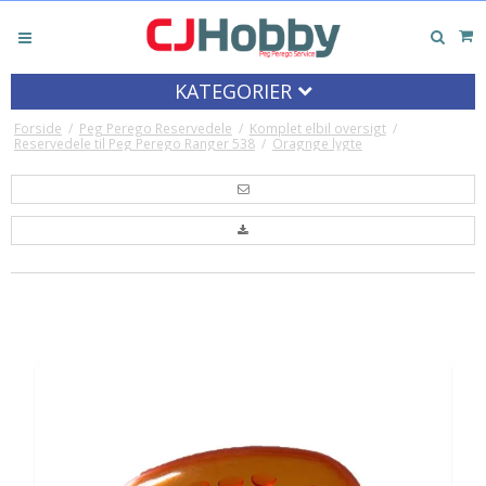
KATEGORIER
Forside
/
Peg Perego Reservedele
/
Komplet elbil oversigt
/
Reservedele til Peg Perego Ranger 538
/
Oragnge lygte