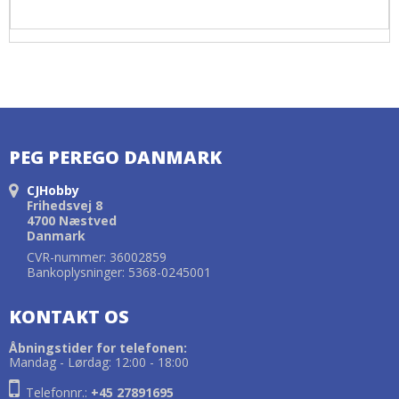
PEG PEREGO DANMARK
CJHobby
Frihedsvej 8
4700 Næstved
Danmark
CVR-nummer: 36002859
Bankoplysninger: 5368-0245001
KONTAKT OS
Åbningstider for telefonen:
Mandag - Lørdag: 12:00 - 18:00
Telefonnr.:
+45 27891695