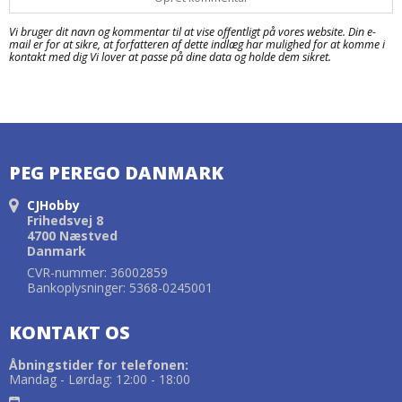
Vi bruger dit navn og kommentar til at vise offentligt på vores website. Din e-
mail er for at sikre, at forfatteren af dette indlæg har mulighed for at komme i
kontakt med dig Vi lover at passe på dine data og holde dem sikret.
PEG PEREGO DANMARK
CJHobby
Frihedsvej 8
4700 Næstved
Danmark
CVR-nummer: 36002859
Bankoplysninger: 5368-0245001
KONTAKT OS
Åbningstider for telefonen:
Mandag - Lørdag: 12:00 - 18:00