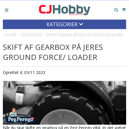
KATEGORIER
Forside
/
Tips & tricks
/
Skift af gearbox på jeres Ground Force/ Loader
SKIFT AF GEARBOX PÅ JERES
GROUND FORCE/ LOADER
Oprettet d.
03/11 2023
Når du skal skifte en gearbox på en Peg Perego elbil, er det vigtigt